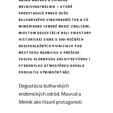
NAJMÄ
MAVRUD A SHIROKA
MELNISHKA/MELNIK
– KTORÉ
PREDSTAVUJÚ PRAVÚ DUŠU
BULHARSKÉHO VINOHRADNÍCTVA A SÚ
MIMORIADNE
CENENÉ MEDZI ZNALCAMI
.
MIESTOM DEGUSTÁCIE BOLI PRIESTORY
HISTORICKEJ SIENE V 500-ROČNÝCH
DVOJPODLAŽNÝCH PIVNICIACH POD
MESTSKOU RADNICOU V PREŠOVE.
SVOJOU KLENBOVOU ARCHITEKTÚROU I
STAROBYLOU ATMOSFÉROU DODALA
PODUJATIU VÝNIMOČNÝ RÁZ.
Degustácia bulharských
endemických odrôd:
Mavrud
a
Melnik ako hlavní protagonisti