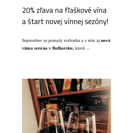
20% zľava na fľaškové vína
a štart novej vínnej sezóny!
September sa pomaly rozbieha a s ním aj
nová
vínna sezóna v Bulharsku,
ktorú ...