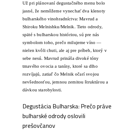
Už pri plánovaní degustačného menu bolo
jasné, že nemôžeme vynechať dva klenoty
bulharského vinohradníctva:
Mavrud
a
Shiroku Melnishku/Melnik. Tieto odrody,
späté s bulharskou históriou, sú pre nás
symbolom toho, prečo milujeme víno —
nielen kvôli chuti, ale aj pre príbeh, ktorý v
sebe nesú. Mavrud prináša divoké tóny
tmavého ovocia a taníny, ktoré sa dlho
rozvíjajú, zatiaľ čo Melnik očarí svojou
nevšednosťou, jemnou zemitou štruktúrou a
dávkou starobylosti.
Degustácia Bulharska: Prečo práve
bulharské odrody oslovili
prešovčanov