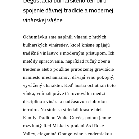
Degustácia bulharského terroiru:
spojenie dávnej tradície a modernej
vinárskej vášne
Ochutnávku sme naplnili vínami z hrdých
bulharských vinárstiev, ktoré krásne spájajú
tradičné vinárstvo s moderným prístupom. Ich
metódy spracovania, napríklad ručný zber a
triedenie alebo použitie prirodzenej gravitácie
namiesto mechanizmov, dávajú vínu pokojný,
vyvážený charakter. Keď hostia ochutnali tieto
vínka, vnímali práve tú rovnováhu medzi
disciplínou vinára a nadčasovou slobodou
terroiru. Na stole sa striedali krásne biele
Family Tradition White Cuvée
, potom jemne
rozvinutý Red Misket v podaní
Axl Rose
Valley
, elegantné
Orange wine
s endemickou