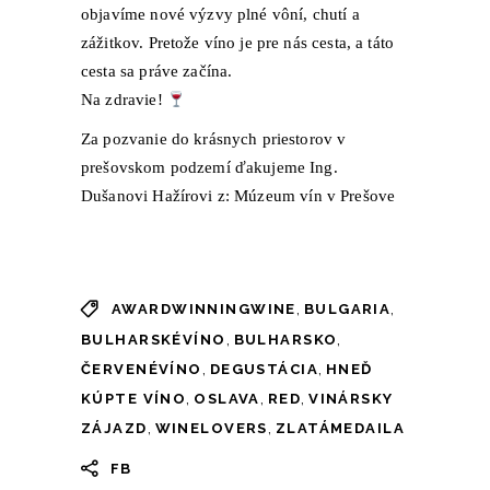
objavíme nové výzvy plné vôní, chutí a
zážitkov. Pretože víno je pre nás cesta, a táto
cesta sa práve začína.
Na zdravie!
Za pozvanie do krásnych priestorov v
prešovskom podzemí ďakujeme Ing.
Dušanovi Hažírovi z:
Múzeum vín v Prešove
,
,
AWARDWINNINGWINE
BULGARIA
,
,
BULHARSKÉVÍNO
BULHARSKO
,
,
ČERVENÉVÍNO
DEGUSTÁCIA
HNEĎ
,
,
,
KÚPTE VÍNO
OSLAVA
RED
VINÁRSKY
,
,
ZÁJAZD
WINELOVERS
ZLATÁMEDAILA
FB