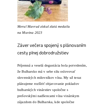
Merul Mavrud získal zlatú medailu
na Muvina 2023
Záver večera spojený s plánovaním
cesty plnej dobrodružstiev
Príjemná a veselá degustácia bola potvrdením,
že Bulharsko má v sebe silu oslovovať
slovenských milovníkov vína. My už teraz
plánujeme rozšíriť objavovanie pokladov
bulharských vinárstiev spoločne s
prešovskými nadšencami vína
vinárskym
zájazdom do Bulharska
, kde spoločne