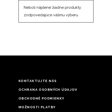
Neboli nájdené žiadne produkty
zodpovedajúce vášmu výberu.
KONTAKTUJTE NÁS
OCHRANA OSOBNÝCH ÚDAJOV
OBCHODNÉ PODMIENKY
MOŽNOSTI PLATBY