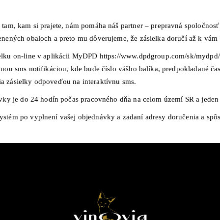
tam, kam si prajete, nám pomáha náš partner – prepravná spoločnosť D
enených obaloch a preto mu dôverujeme, že zásielka doručí až k vám
elku on-line v aplikácii MyDPD
https://www.dpdgroup.com/sk/mydpd/
vnou sms notifikáciou, kde bude číslo vášho balíka, predpokladané č
a zásielky odpoveďou na interaktívnu sms.
ávky je do 24 hodín počas pracovného dňa na celom území SR a jeden 
ystém po vyplnení vašej objednávky a zadaní adresy doručenia a spô