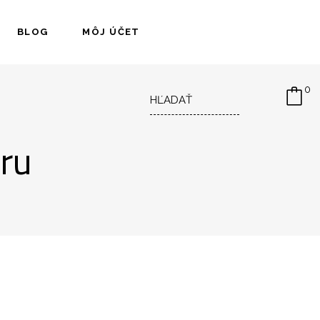
BLOG
MÔJ ÚČET
Hľadať
0
ru