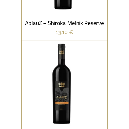
PRIDAŤ DO KOŠÍKA
AplauZ – Shiroka Melnik Reserve
13,10
€
ČERVENÉ
AplauZ – Syrah Reserve
Farba tmavého granátu. Aróma plná
korenia, čierneho čaju, likéru z čierneho
bobuľového ovocia a zemitých tónov.
Stredné elegantné telo. Chuť s nádychom
PRIDAŤ DO KOŠÍKA
karamelu a sušeného ovocia s dlhým