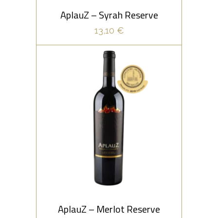
záverom.
AplauZ – Syrah Reserve
13,10
€
,
ČERVENÉ
OCENENÉ VÍNA
AplauZ – Merlot Reserve
Prosíme aplauz! Vynikajúca práca vinárov,
ktorej výsledkom je víno s najvyšším
ocenením – ZLATOU MEDAILOU z
prestížnej súťaže Concours Mondial de
PRIDAŤ DO KOŠÍKA
Bruxelles 2019, stojí za potlesk!
AplauZ – Merlot Reserve