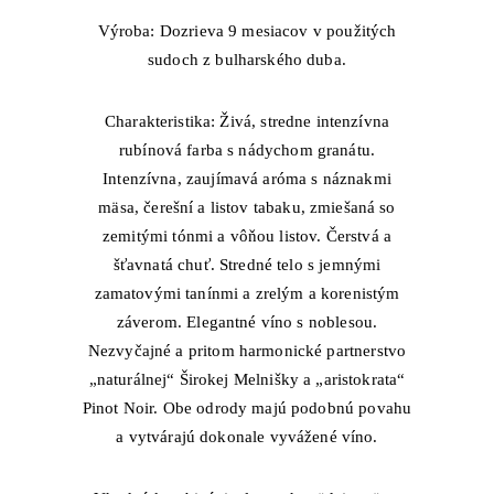
Výroba: Dozrieva 9 mesiacov v použitých
sudoch z bulharského duba.
Charakteristika: Živá, stredne intenzívna
rubínová farba s nádychom granátu.
Intenzívna, zaujímavá aróma s náznakmi
mäsa, čerešní a listov tabaku, zmiešaná so
zemitými tónmi a vôňou listov. Čerstvá a
šťavnatá chuť. Stredné telo s jemnými
zamatovými tanínmi a zrelým a korenistým
záverom. Elegantné víno s noblesou.
Nezvyčajné a pritom harmonické partnerstvo
„naturálnej“ Širokej Melnišky a „aristokrata“
Pinot Noir. Obe odrody majú podobnú povahu
a vytvárajú dokonale vyvážené víno.