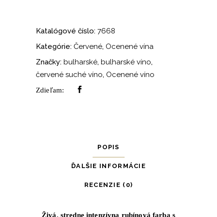
Noir
Katalógové číslo:
7668
Kategórie:
Červené
,
Ocenené vína
Značky:
bulharské
,
bulharské víno
,
červené suché víno
,
Ocenené víno
Zdieľam:
POPIS
ĎALŠIE INFORMÁCIE
RECENZIE (0)
Živá, stredne intenzívna rubínová farba s