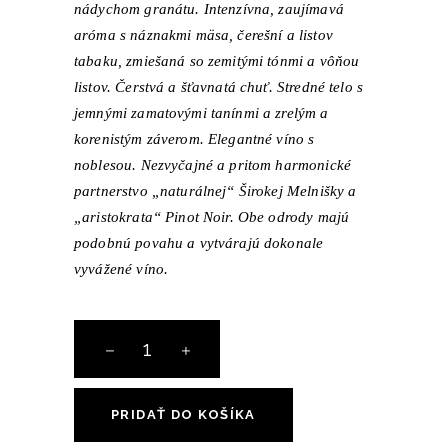
nádychom granátu. Intenzívna, zaujímavá
aróma s náznakmi mäsa, čerešní a listov
tabaku, zmiešaná so zemitými tónmi a vôňou
listov. Čerstvá a šťavnatá chuť. Stredné telo s
jemnými zamatovými tanínmi a zrelým a
korenistým záverom. Elegantné víno s
noblesou. Nezvyčajné a pritom harmonické
partnerstvo „naturálnej“ Širokej Melnišky a
„aristokrata“ Pinot Noir. Obe odrody majú
podobnú povahu a vytvárajú dokonale
vyvážené víno.
množstvo
Bergulé
Melnik
&
PRIDAŤ DO KOŠÍKA
Pinot