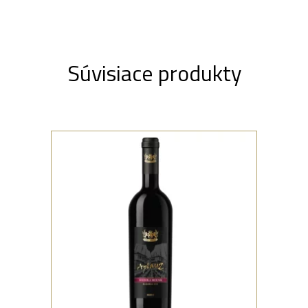
Súvisiace produkty
,
ČERVENÉ
OCENENÉ VÍNA
AplauZ – Shiroka Melnik Reserve
Čerstvé víno so sladkou arómou jahôd,
višní a tabaku. Stredné telo s korenistými
bylinkami a príchuťou sladkej vanilky.