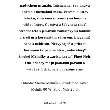
nádychom granátu. Intenzívna, zaujímavá
aróma s náznakmi mäsa, čerešní a listov
tabaku, zmiešaná so zemitými tónmi a
vôňou listov. Čerstvá a šťavnatá chuť.
Stredné telo s jemnými zamatovými tanínmi
a zrelým a korenistým záverom. Elegantné
víno s noblesou. Nezvyčajné a pritom
harmonické partnerstvo „naturálnej“
Širokej Melnišky a „aristokrata“ Pinot Noir.
Obe odrody majú podobnú povahu a
vytvárajú dokonale vyvážené víno.
Odroda: Široka Melniška loza/Broadleaved
Melnik 80 %, Pinot Noir 20 %
Alkohol: 14 %