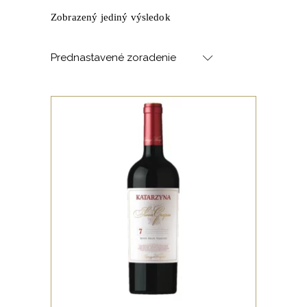
Zobrazený jediný výsledok
Prednastavené zoradenie
,
ČERVENÉ
OCENENÉ VÍNA
Seven grapes
Špecifikom tohto vína je, že rôzne odrody
hrozna sa pestujú v rôznych častiach viníc
vinárstva Katarzyna Estate, takže chuť a
vôňa týchto siedmich odrôd odráža rôzne
PRIDAŤ DO KOŠÍKA
druhy pôd a aj pomerne veľký rozsah