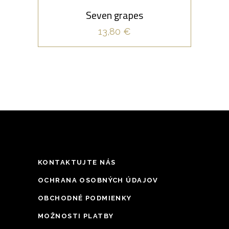
nadmorskej výšky 120 – 160 metrov, čo
Seven grapes
tiež významne ovplyvňuje charakteristiku
13,80
€
hrozna, ktoré sa tam dopestuje. Toto skvelé
cuvée sa vyznačuje podmanivou
rubínovou farbou. Výrazná je aróma
zrelého červeného a čierneho ovocia,
elegantného duba a suchého korenia. Telo
je harmonické, objemné, bohaté na
viacvrstvovú chuť a nezabudnuteľnú
dochuť. Veľmi dobre sa hodí k odležaným
syrom, cestovinám a pochúťkam.
KONTAKTUJTE NÁS
OCHRANA OSOBNÝCH ÚDAJOV
OBCHODNÉ PODMIENKY
MOŽNOSTI PLATBY