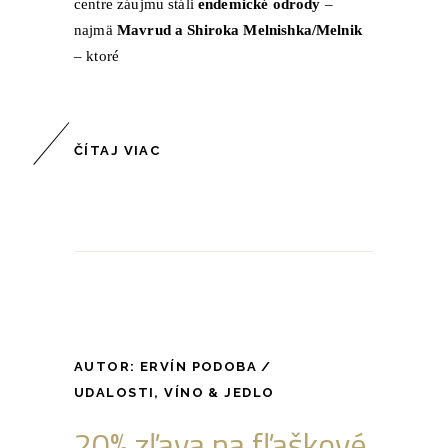
centre záujmu stáli
endemické odrody
–
najmä
Mavrud a Shiroka Melnishka/Melnik
– ktoré
ČÍTAJ VIAC
AUTOR:
ERVÍN PODOBA
UDALOSTI
,
VÍNO & JEDLO
20% zľava na fľaškové