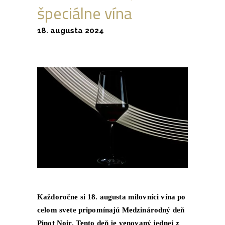
špeciálne vína
18. augusta 2024
Každoročne si 18. augusta milovníci vína po
celom svete pripomínajú
Medzinárodný deň
Pinot Noir.
Tento deň je venovaný jednej z