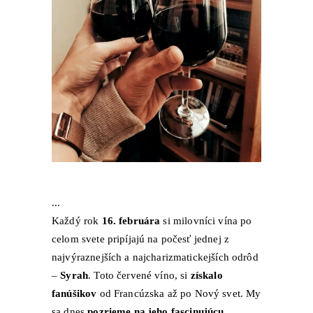
Každý rok
16. februára
si milovníci vína po
celom svete pripíjajú na počesť jednej z
najvýraznejších a najcharizmatickejších odrôd
–
Syrah
. Toto červené víno, si
získalo
fanúšikov
od Francúzska až po Nový svet. My
sa dnes
pozrieme na jeho fascinujúcu