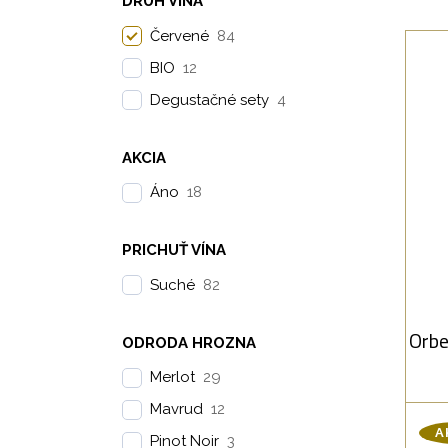
DRUH VÍNA
Červené
84
BIO
12
Degustačné sety
4
Or
AKCIA
Živ
Áno
18
gran
PRICHUŤ VÍNA
cha
Suché
82
taba
z
Orbe
ODRODA HROZNA
čer
prí
Merlot
29
Mavrud
12
A
Pinot Noir
3