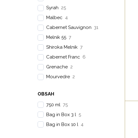
Syrah
25
Malbec
4
Cabernet Sauvignon
31
Melnik 55
7
V
Shiroka Melnik
7
tm
ko
Cabernet Franc
6
sl
Grenache
2
čier
Mourvedre
2
Rubin
4
z
OBSAH
bo
Marselan
1
pre
750 ml
75
Petit Verdot
7
Bag in Box 3 l
5
Melnik 1300
2
Bag in Box 10 l
4
Ruen
2
Tempranillo
1