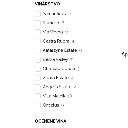
VINÁRSTVO
Sangiovese
1
Yamantievs
11
K
Carmenere
1
Rumelia
6
Shiroka Melnik Bush Vine
1
čok
Via Vinera
10
Melnik Ruby
1
uni
Castra Rubra
4
Melnik 82
1
d
Katarzyna Estate
9
Ap
čiern
Bessa Valley
7
je
s
Chateau Copsa
3
dlh
Zaara Estate
4
Skv
Angel's Estate
2
jasn
Villa Melnik
18
Orbelus
9
Ap
Č
OCENENÉ VÍNA
jah