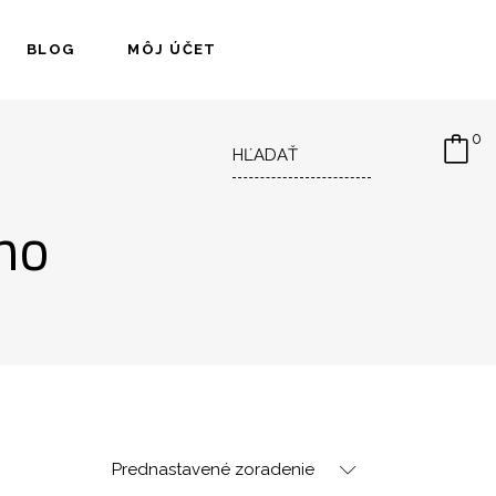
BLOG
MÔJ ÚČET
Hľadať
0
no
Prednastavené zoradenie