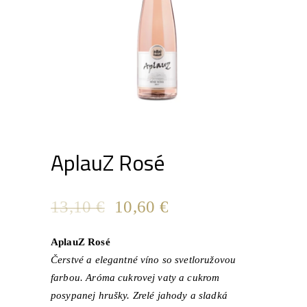
AplauZ Rosé
Pôvodná
Aktuálna
13,10
€
10,60
€
cena
cena
bola:
je:
AplauZ Rosé
13,10 €.
10,60 €.
Čerstvé a elegantné víno so svetloružovou
farbou. Aróma cukrovej vaty a cukrom
posypanej hrušky. Zrelé jahody a sladká