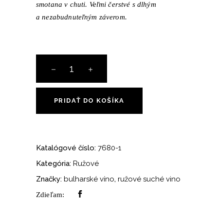
smotana v chuti. Veľmi čerstvé s dlhým
a nezabudnuteľným záverom.
množstvo
AplauZ
Rosé
PRIDAŤ DO KOŠÍKA
Katalógové číslo:
7680-1
Kategória:
Ružové
Značky:
bulharské víno
,
ružové suché vino
Zdieľam: